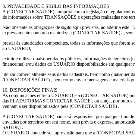
8. PRIVACIDADE E SIGILO DAS INFORMAÇÕES
A (CONECTAR SAÚDE) cumprirá com a legislação e regulamentos vi
de informações sobre TRANSAÇÕES e operações realizadas nos ter
Não obstante as obrigações de sigilo aqui previstas, ao aderir a es
expressamente concorda e autoriza a (CONECTAR SAÚDE) a, sem q
prestar às autoridades competentes, todas as informações que forem so
ao USUÁRIO;
extrair e utilizar quaisquer dados públicos, informações de terceiros (
financeiras) e/ou dados do USUÁRIO disponibilizados em qualquer red
utilizar comercialmente seus dados cadastrais, bem como quaisquer da
(CONECTAR SAÚDE) , bem como enviar mensagens e materiais publi
10. DISPOSIÇÕES FINAIS
As comunicações entre o USUÁRIO e a (CONECTAR SAÚDE) poderã
das PLATAFORMAS CONECTAR SAÚDE , ou ainda, por outros can
venham a ser disponibilizados pela (CONECTAR SAÚDE) .
A (CONECTAR SAÚDE) não será responsável por qualquer tipo de
enviadas por terceiros em seu nome, sem prévia e expressa autori
SAÚDE) .
O USUÁRIO concede sua aprovação para que a (CONECTAR SAÚDE)