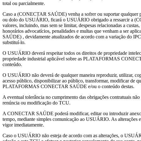
total ou parcialmente.
Caso a (CONECTAR SAÚDE) venha a sofrer ou suportar qualquer per
ou dolo do USUÁRIO, ficará o USUÁRIO obrigado a ressarcir a
valores, incluindo, mas sem se limitar, despesas relacionadas a custas
honorários advocatícios, penalidades e multas que venham a ser a
SAÚDE) , devidamente atualizados de acordo com a variação do IPC
substituí-lo.
O USUÁRIO deverá respeitar todos os direitos de propriedade intelect
propriedade industrial aplicável sobre as PLATAFORMAS CONEC
conteúdo.
O USUÁRIO não deverá de qualquer maneira reproduzir, utilizar, copiar
acesso público, disponibilizar ao público, transformar, modificar de q
PLATAFORMAS CONECTAR SAÚDE e/ou o conteúdo destas.
A eventual tolerância no cumprimento das obrigações contratuais não 
renúncia ou modificação do TCU.
A CONECTAR SAÚDE poderá modificar, editar ou introduzir anexos
tempo, mediante simples comunicação ao USUÁRIO. As alterações ef
vigor imediatamente.
Caso o USUÁRIO não esteja de acordo com as alterações, o USUÁR