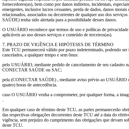
fornecedores(as), bem como por danos indiretos, incidentais, especiais
emergentes, inclusive lucros cessantes, perda de dados, danos morais 
relacionados, associados ou decorrentes de qualquer uso dos servi
SAÚDE) tenha sido alertada para a possibilidade desses danos.
O USUÁRIO reconhece que termos de uso e políticas de privacidade d
aplicáveis ao uso desses serviços e conteúdo de terceiros(as).
7. PRAZO DE VIGÊNCIA E HIPÓTESES DE TÉRMINO
Este TCU permanecerá válido por prazo indeterminado, podendo se
cancelados, a qualquer tempo e sem ônus:
pelo USUÁRIO, mediante pedido de cancelamento de seu cadastr
CONECTAR SAÚDE ou SAC;
pela (CONECTAR SAÚDE) , mediante aviso prévio ao USUÁRIO co
quatro) horas de antecedência.
caso O USUÁRIO venha a comprometer, por qualquer forma, a
.
Em qualquer caso de término deste TCU, as partes permanecerão obr
das respectivas obrigações decorrentes deste TCU até a data do efetiv
vigência, sem prejuízo do cumprimento das obrigações que devam sob
deste TCU.