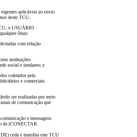
gentes aplicáveis ao envio
mos deste TCU.
te TCU, o USUÁRIO
ualquer ônus:
licitadas com relação
como instituições
e social e similares; e
dos coletados pela
citários e comerciais.
o ser realizadas por meio
ais de comunicação que
 comunicação e mensagens
zação da (CONECTAR
 ceda e transfira este TCU