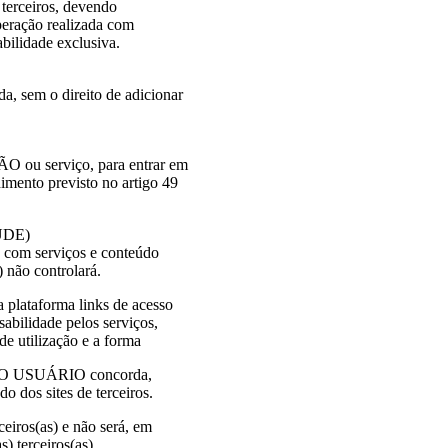
 terceiros, devendo
peração realizada com
abilidade exclusiva.
sem o direito de adicionar
 ou serviço, para entrar em
mento previsto no artigo 49
ÚDE)
 com serviços e conteúdo
não controlará.
lataforma links de acesso
bilidade pelos serviços,
 de utilização e a forma
O. O USUÁRIO concorda,
dos sites de terceiros.
ros(as) e não será, em
) terceiros(as)