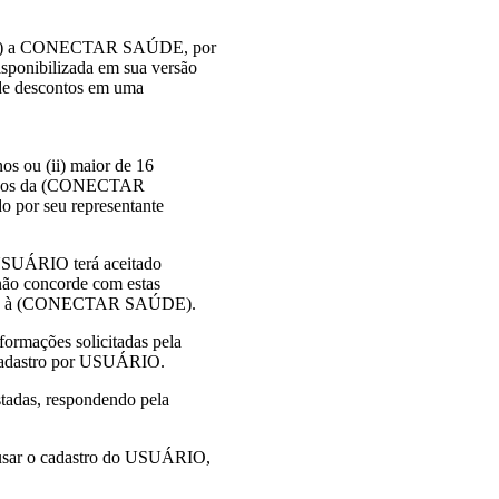
TCU”) a CONECTAR SAÚDE, por
ponibilizada em sua versão
 de descontos em uma
os ou (ii) maior de 16
erviços da (CONECTAR
do por seu representante
USUÁRIO terá aceitado
não concorde com estas
esso à (CONECTAR SAÚDE).
ormações solicitadas pela
cadastro por USUÁRIO.
tadas, respondendo pela
sar o cadastro do USUÁRIO,