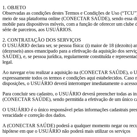
1. OBJETO
Observadas as condições destes Termos e Condições de Uso (“
meio de sua plataforma online (CONECTAR SAÚDE), sendo essa dis
mobile para dispositivos móveis, com a função de oferecer um clube
série de parceiros, aos USUÁRIOS.
2. CONTRATAÇÃO DOS SERVIÇOS
O USUÁRIO declara ser, se pessoa física: (i) maior de 18 (dezoito) an
(dezesseis) anos emancipado para a efetivação da aquisição dos s
SAÚDE), e, se pessoa jurídica, regularmente constituída e representa
legal.
Ao navegar e/ou realizar a aquisição na (CONECTAR SAÚDE), o 
expressamente todos os termos e condições aqui estabelecidos. Caso 
disposições, o USUÁRIO deverá interromper imediatamente o ac
Para concluir seu cadastro, o USUÁRIO deverá preencher todas as inf
(CONECTAR SAÚDE), sendo permitida a efetivação de um único 
O USUÁRIO é o único responsável pelas informações cadastrais pres
veracidade e correção dos dados.
A (CONECTAR SAÚDE) poderá a qualquer momento negar ou recu
hipótese em que o USUÁRIO não poderá mais utilizar os serviços