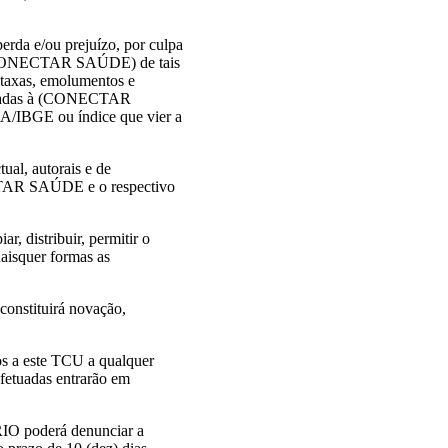
da e/ou prejuízo, por culpa
 (CONECTAR SAÚDE) de tais
, taxas, emolumentos e
plicadas à (CONECTAR
A/IBGE ou índice que vier a
ual, autorais e de
TAR SAÚDE e o respectivo
, distribuir, permitir o
uaisquer formas as
constituirá novação,
 a este TCU a qualquer
etuadas entrarão em
IO poderá denunciar a