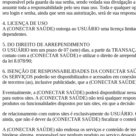
responsável pela guarda da sua senha, sendo vedada sua divulgação a
assumir toda a responsabilidade pelo seu mau uso. Toda e qualquer o
seu login e senha, ainda que sem sua autorização, será de sua respons
4. LICENÇA DE USO
A (CONECTAR SAÚDE) outorga ao USUÁRIO uma licença limitada, 
dependentes.
5. DO DIREITO DE ARREPENDIMENTO
O USUÁRIO tem um prazo de 07 (sete) dias, a partir da TRANSAÇÃO
contato com a (CONECTAR SAÚDE) e utilizar o direito de arrependi
da lei 8.078/90;
6. ISENÇÃO DE RESPONSABILIDADES DA CONECTAR SA
Os SERVIÇOS poderão ser disponibilizados e acessados em conexão
de terceiros (as), inclusive publicidade, que a (CONECTAR SAÚDE) 
Eventualmente, a (CONECTAR SAÚDE) poderá disponibilizar nessa p
para outros sites. A (CONECTAR SAÚDE) não terá qualquer responsa
produtos ou funcionalidades dispostos por tais sites, eis que a decisão
de relacionamento com outros sites é exclusivamente do USUÁRI
ainda, que não é dever da (CONECTAR SAÚDE) fiscalizar o conteúdo 
A (CONECTAR SAÚDE) não endossa os serviços e conteúdo de tercei
hipótese alguma, responsável por nenhum produto ou serviço desses(as