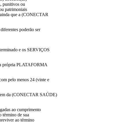
, punitivos ou
ou patrimoniais
ços ainda que a (CONECTAR
iferentes poderão ser
r terminado e os SERVIÇOS
o na própria PLATAFORMA
m pelo menos 24 (vinte e
 imagem da (CONECTAR SAÚDE)
igadas ao cumprimento
o término de sua
reviver ao término