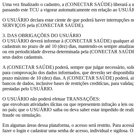
Uma vez finalizado o cadastro, a (CONECTAR SAÚDE) liberará a u
passando este TCU a vigorar automaticamente em relação ao USUÁ
O USUÁRIO declara estar ciente de que poderá haver interrupções n
SERVIÇOS pela (CONECTAR SAÚDE).
3. DAS OBRIGAÇÕES DO USUÁRIO
O USUÁRIO deverá informar à (CONECTAR SAÚDE) qualquer alte
cadastrais no prazo de até 10 (dez) dias, mantendo-os sempre atualiz
ou em periodicidade diversa determinada pela (CONECTAR SAÚDE
seus dados cadastrais.
A (CONECTAR SAÚDE) poderá, sempre que julgar necessário, solici
para comprovação dos dados informados, que deverão ser disponibi
prazo máximo de 10 (dez) dias. A (CONECTAR SAÚDE) poderá, aind
bancos de dados, inclusive bases de restrições creditícias, para valid
prestadas pelo USUÁRIO.
O USUÁRIO não poderá efetuar TRANSAÇÕES:
que envolvam atividades ilícitas ou que representem infração a leis o
no país; que o USUÁRIO saiba ou deva saber estar impedido de realiz
fraude ou simulação.
Em algumas áreas dessa plataforma, o acesso será restrito. Para ace
fazer o login e cadastrar uma senha de acesso, individual e sigilosa